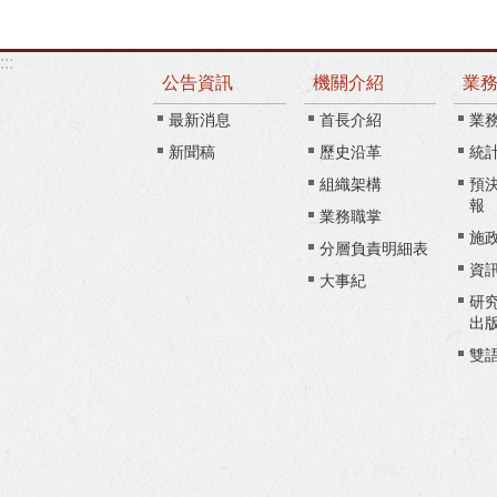
:::
公告資訊
機關介紹
業
最新消息
首長介紹
業
新聞稿
歷史沿革
統
組織架構
預
報
業務職掌
施
分層負責明細表
資
大事紀
研
出
雙