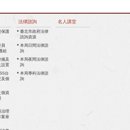
法律諮詢
名人講堂
資保護
臺北市政府法律
諮詢資源
委員
本局日間法律諮
護組
詢
整備及
本局夜間法律諮
之設置
詢
ASS台
本局專科法律諮
安及個
詢
之個資
與
料治理
草案座