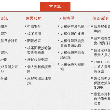
下方選單
務資訊
便民服務
人權專區
個資保護
務服務
申請案件
人權研究及活動
法務局個
專網
計資料
檔案應用
人權保障白皮書
資料治理
決算及會計月
閱覽卷宗
人權保障諮詢委
會-個資保
員會會議紀錄
檔案閱覽抄錄複
個資法制
政資訊
製收費標準
人權保障諮詢會
專責人員
議紀錄
訊公開
機關帳號申請
TAIPEI P
人權保障相關網
北通之資
究成果與文宣
個人資料保護專
站
資保護
版品
區
數位轉型
語詞彙
本局夜間法律諮
保護政策
詢
GDPR
臺北市資
自治條例
談會