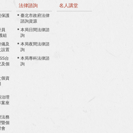
法律諮詢
名人講堂
資保護
臺北市政府法律
諮詢資源
委員
本局日間法律諮
護組
詢
整備及
本局夜間法律諮
之設置
詢
ASS台
本局專科法律諮
安及個
詢
之個資
與
料治理
草案座
府法務
理暨個
討會