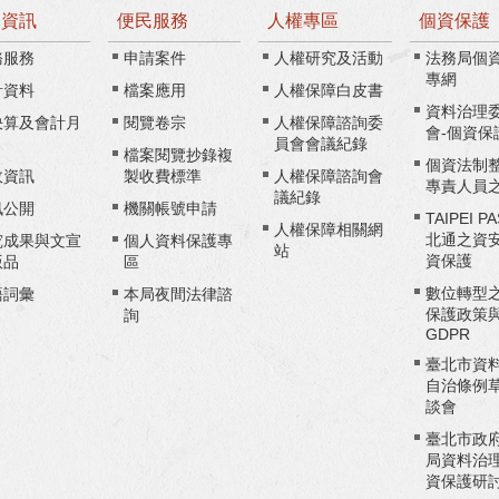
務資訊
便民服務
人權專區
個資保護
務服務
申請案件
人權研究及活動
法務局個
專網
計資料
檔案應用
人權保障白皮書
資料治理
決算及會計月
閱覽卷宗
人權保障諮詢委
會-個資保
員會會議紀錄
檔案閱覽抄錄複
個資法制
政資訊
製收費標準
人權保障諮詢會
專責人員
議紀錄
訊公開
機關帳號申請
TAIPEI P
人權保障相關網
北通之資
究成果與文宣
個人資料保護專
站
資保護
版品
區
數位轉型
語詞彙
本局夜間法律諮
保護政策
詢
GDPR
臺北市資
自治條例
談會
臺北市政
局資料治
資保護研