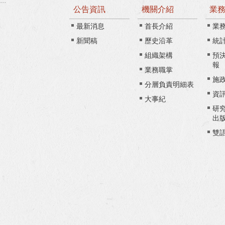
:::
公告資訊
機關介紹
業
最新消息
首長介紹
業
新聞稿
歷史沿革
統
組織架構
預
報
業務職掌
施
分層負責明細表
資
大事紀
研
出
雙