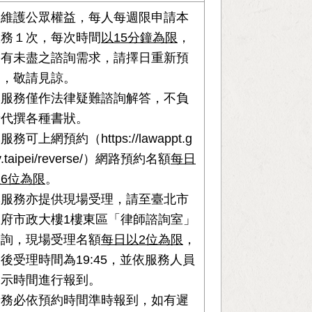
為維護公眾權益，每人每週限申請本
服務１次，每次時間
以15分鐘為限
，
如有未盡之諮詢需求，請擇日重新預
約，敬請見諒。
本服務僅作法律疑難諮詢解答，不負
責代撰各種書狀。
服務可上網預約（https://lawappt.g
v.taipei/reverse/）網路預約名額
每日
6位為限
。
本服務亦提供現場受理，請至臺北市
政府市政大樓1樓東區「律師諮詢室」
洽詢，現場受理名額
每日以2位為限
，
後受理時間為19:45，並依服務人員
指示時間進行報到。
請務必依預約時間準時報到，如有遲