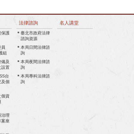
法律諮詢
名人講堂
資保護
臺北市政府法律
諮詢資源
委員
本局日間法律諮
護組
詢
整備及
本局夜間法律諮
之設置
詢
ASS台
本局專科法律諮
安及個
詢
之個資
與
料治理
草案座