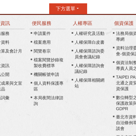
下方選單
務資訊
便民服務
人權專區
個資保護
務服務
申請案件
人權研究及活動
法務局個
專網
計資料
檔案應用
人權保障白皮書
資料治理
決算及會計月
閱覽卷宗
人權保障諮詢委
會-個資保
員會會議紀錄
檔案閱覽抄錄複
個資法制
政資訊
製收費標準
人權保障諮詢會
專責人員
議紀錄
訊公開
機關帳號申請
TAIPEI P
人權保障相關網
北通之資
究成果與文宣
個人資料保護專
站
資保護
版品
區
數位轉型
語詞彙
本局夜間法律諮
保護政策
詢
GDPR
臺北市資
自治條例
談會