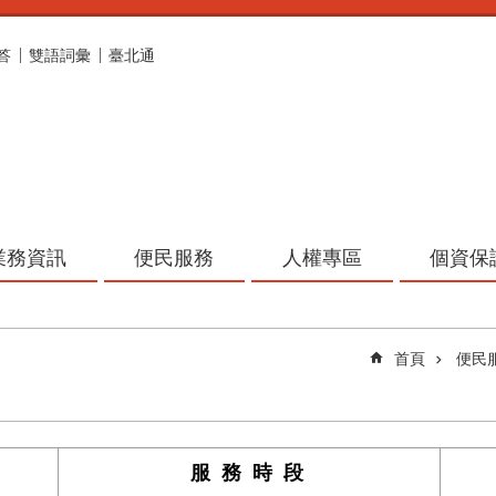
答
雙語詞彙
臺北通
業務資訊
便民服務
人權專區
個資保
首頁
便民
服 務 時 段