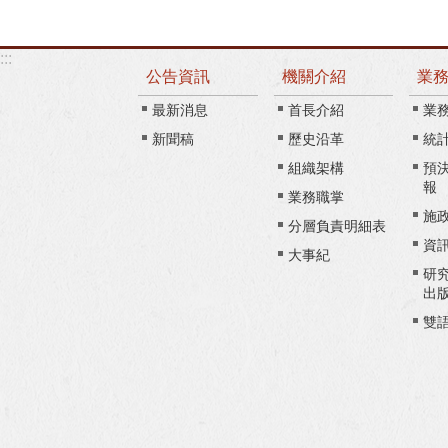
:::
公告資訊
機關介紹
業
最新消息
首長介紹
業
新聞稿
歷史沿革
統
組織架構
預
報
業務職掌
施
分層負責明細表
資
大事紀
研
出
雙