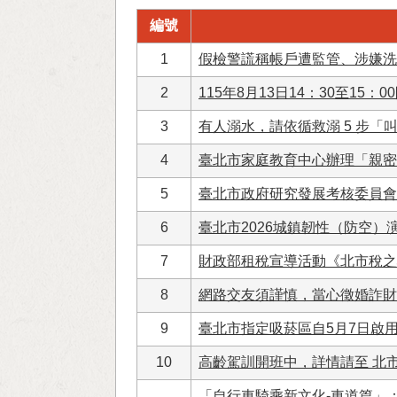
編號
1
假檢警謊稱帳戶遭監管、涉嫌洗
2
115年8月13日14：30至1
3
有人溺水，請依循救溺 5 步
4
臺北市家庭教育中心辦理「親密
5
臺北市政府研究發展考核委員會
6
臺北市2026城鎮韌性（防空）演
7
財政部租稅宣導活動《北市稅之
8
網路交友須謹慎，當心徵婚詐財
9
臺北市指定吸菸區自5月7日啟
10
高齡駕訓開班中，詳情請至 北
「自行車騎乘新文化-車道篇」