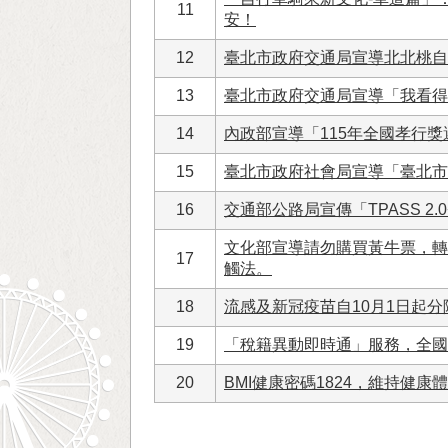
11
安！
12
臺北市政府交通局宣導北北桃自11
13
臺北市政府交通局宣導「我看得見您 
14
內政部宣導「115年全國孝行獎
15
臺北市政府社會局宣導「臺北市
16
交通部公路局宣傳「TPASS 2
文化部宣導請勿購買黃牛票，轉
17
觸法。
18
流感及新冠疫苗自10月1日起
19
「稅籍異動即時通」服務，全國
20
BMI健康密碼1824，維持健康