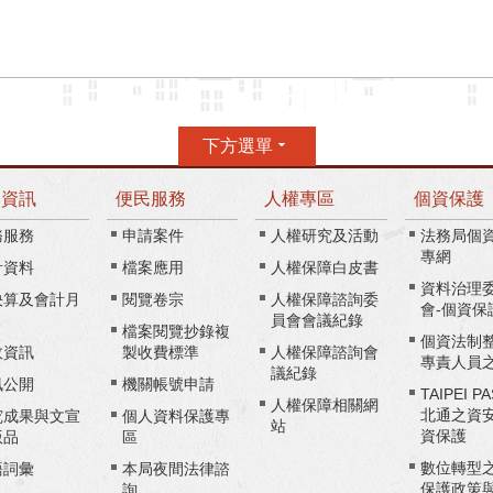
下方選單
務資訊
便民服務
人權專區
個資保護
務服務
申請案件
人權研究及活動
法務局個
專網
計資料
檔案應用
人權保障白皮書
資料治理
決算及會計月
閱覽卷宗
人權保障諮詢委
會-個資保
員會會議紀錄
檔案閱覽抄錄複
個資法制
政資訊
製收費標準
人權保障諮詢會
專責人員
議紀錄
訊公開
機關帳號申請
TAIPEI P
人權保障相關網
北通之資
究成果與文宣
個人資料保護專
站
資保護
版品
區
數位轉型
語詞彙
本局夜間法律諮
保護政策
詢