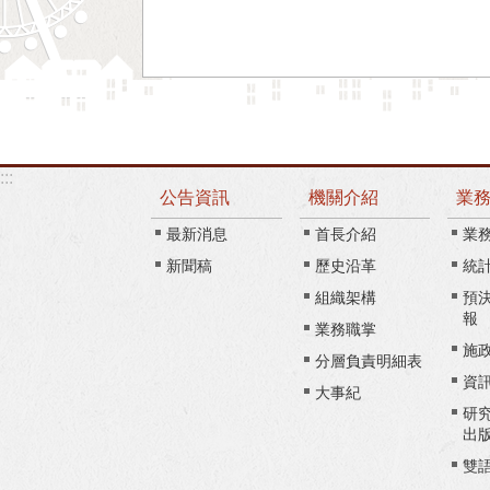
:::
公告資訊
機關介紹
業
最新消息
首長介紹
業
新聞稿
歷史沿革
統
組織架構
預
報
業務職掌
施
分層負責明細表
資
大事紀
研
出
雙