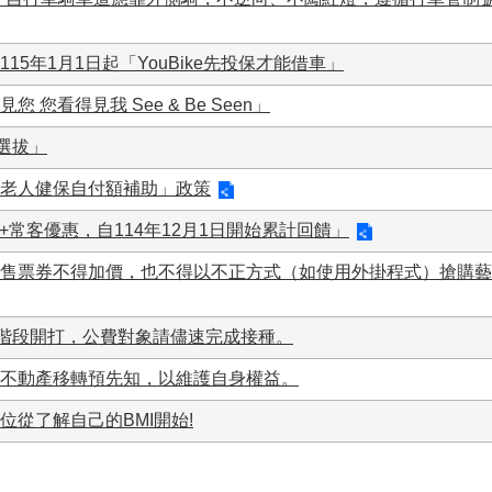
5年1月1日起「YouBike先投保才能借車」
您看得見我 See & Be Seen」
選拔」
老人健保自付額補助」政策
.0+常客優惠，自114年12月1日開始累計回饋」
售票券不得加價，也不得以不正方式（如使用外掛程式）搶購藝
分階段開打，公費對象請儘速完成接種。
不動產移轉預先知，以維護自身權益。
體位從了解自己的BMI開始!