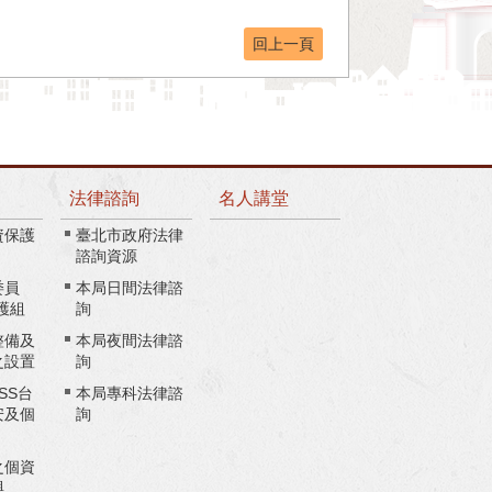
回上一頁
法律諮詢
名人講堂
資保護
臺北市政府法律
諮詢資源
委員
本局日間法律諮
護組
詢
整備及
本局夜間法律諮
之設置
詢
ASS台
本局專科法律諮
安及個
詢
之個資
與