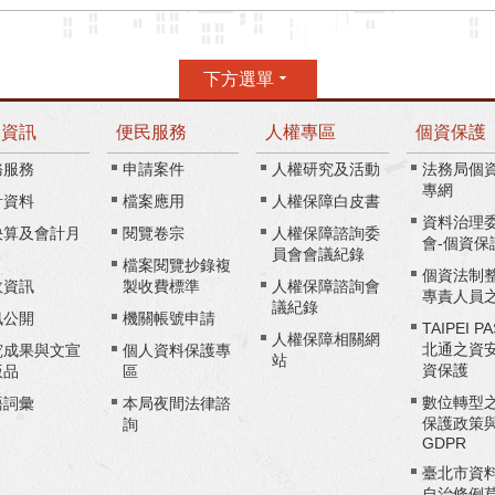
下方選單
務資訊
便民服務
人權專區
個資保護
務服務
申請案件
人權研究及活動
法務局個
專網
計資料
檔案應用
人權保障白皮書
資料治理
決算及會計月
閱覽卷宗
人權保障諮詢委
會-個資保
員會會議紀錄
檔案閱覽抄錄複
個資法制
政資訊
製收費標準
人權保障諮詢會
專責人員
議紀錄
訊公開
機關帳號申請
TAIPEI P
人權保障相關網
北通之資
究成果與文宣
個人資料保護專
站
資保護
版品
區
數位轉型
語詞彙
本局夜間法律諮
保護政策
詢
GDPR
臺北市資
自治條例