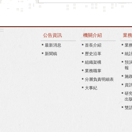
:::
公告資訊
機關介紹
業
最新消息
首長介紹
業
新聞稿
歷史沿革
統
組織架構
預
報
業務職掌
施
分層負責明細表
資
大事紀
研
出
雙