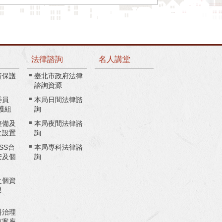
法律諮詢
名人講堂
資保護
臺北市政府法律
諮詢資源
委員
本局日間法律諮
護組
詢
整備及
本局夜間法律諮
之設置
詢
ASS台
本局專科法律諮
安及個
詢
之個資
與
料治理
草案座