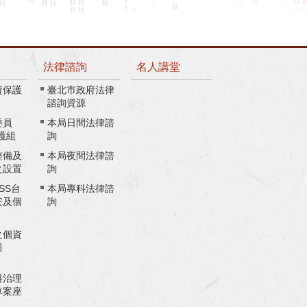
法律諮詢
名人講堂
資保護
臺北市政府法律
諮詢資源
委員
本局日間法律諮
護組
詢
整備及
本局夜間法律諮
之設置
詢
ASS台
本局專科法律諮
安及個
詢
之個資
與
料治理
草案座