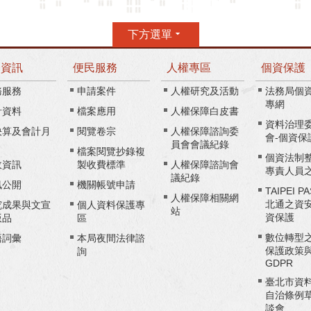
下方選單
務資訊
便民服務
人權專區
個資保護
務服務
申請案件
人權研究及活動
法務局個
專網
計資料
檔案應用
人權保障白皮書
資料治理
決算及會計月
閱覽卷宗
人權保障諮詢委
會-個資保
員會會議紀錄
檔案閱覽抄錄複
個資法制
政資訊
製收費標準
人權保障諮詢會
專責人員
議紀錄
訊公開
機關帳號申請
TAIPEI P
人權保障相關網
北通之資
究成果與文宣
個人資料保護專
站
資保護
版品
區
數位轉型
語詞彙
本局夜間法律諮
保護政策
詢
GDPR
臺北市資
自治條例
談會