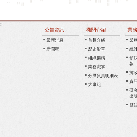
:::
公告資訊
機關介紹
業
最新消息
首長介紹
業
新聞稿
歷史沿革
統
組織架構
預
報
業務職掌
施
分層負責明細表
資
大事紀
研
出
雙