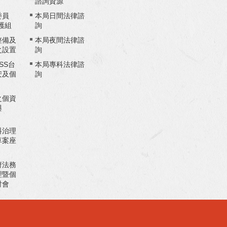
諮詢資源
委員
本局日間法律諮
護組
詢
整備及
本局夜間法律諮
之設置
詢
ASS台
本局專科法律諮
安及個
詢
之個資
與
料治理
草案座
府法務
理暨個
討會