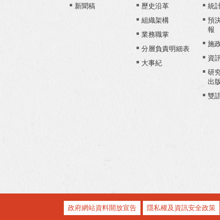
新聞稿
歷史沿革
統
組織架構
預
報
業務職掌
施
分層負責明細表
資
大事紀
研
出
雙
政府網站資料開放宣告
隱私權及資訊安全政策