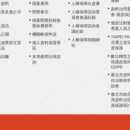
專網
計資料
檔案應用
人權保障白皮書
資料治理
決算及會計月
閱覽卷宗
人權保障諮詢委
會-個資保
員會會議紀錄
檔案閱覽抄錄複
個資法制
政資訊
製收費標準
人權保障諮詢會
專責人員
議紀錄
訊公開
機關帳號申請
TAIPEI P
人權保障相關網
北通之資
究成果與文宣
個人資料保護專
站
資保護
版品
區
數位轉型
語詞彙
本局夜間法律諮
保護政策
詢
GDPR
臺北市資
自治條例
談會
臺北市政
局資料治
資保護研