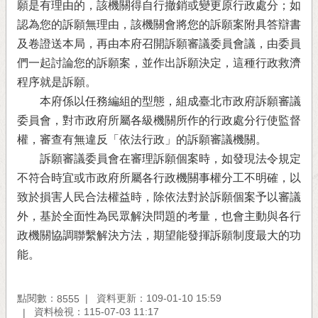
願是有理由的，該機關得自行撤銷或變更原行政處分；如
認為您的訴願無理由，該機關會將您的訴願案附具答辯書
及卷證送本局，再由本府召開訴願審議委員會議，由委員
們一起討論您的訴願案，並作出訴願決定，這種行政救濟
程序就是訴願。
本府係以任務編組的型態，組成臺北市政府訴願審議
委員會，對市政府所屬各級機關所作的行政處分行使監督
權，審查有無違反「依法行政」的訴願審議機關。
訴願審議委員會在審理訴願個案時，如發現法令規定
不符合時宜或市政府所屬各行政機關事權分工不明確，以
致於損害人民合法權益時，除依法對於訴願個案予以審議
外，基於全面性為民眾解決問題的考量，也會主動與各行
政機關協調聯繫解決方法，期望能發揮訴願制度最大的功
能。
點閱數：
資料更新：109-01-10 15:59
8555
資料檢視：115-07-03 11:17