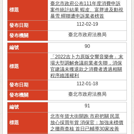
臺北市政府公布111年度消費申訴
案件統計結果 蝦皮、富胖達及動視
暴雪 蟬聯遭申訴業者榜首
112-02-19
臺北市政府法務局
90
「2022吉卜力原版交響音樂會」末
場大型調解會議前業者失聯，消保
官建議未獲退款之消費者透過相關
程序維護權利
112-01-18
臺北市政府法務局
91
北市年貨大街開跑 市府把關 民眾
放心採買年貨 消保官：加強未標價
之攤商查核 首日已輔導30家改善